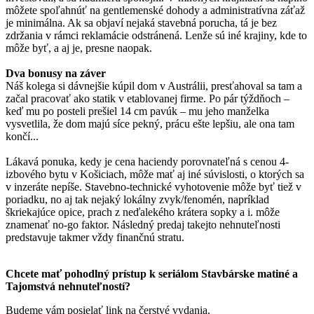
môžete spoľahnúť na gentlemenské dohody a administratívna záťaž
je minimálna. Ak sa objaví nejaká stavebná porucha, tá je bez
zdržania v rámci reklamácie odstránená. Lenže sú iné krajiny, kde to
môže byť, a aj je, presne naopak.
Dva bonusy na záver
Náš kolega si dávnejšie kúpil dom v Austrálii, presťahoval sa tam a
začal pracovať ako statik v etablovanej firme. Po pár týždňoch –
keď mu po posteli prešiel 14 cm pavúk – mu jeho manželka
vysvetlila, že dom majú síce pekný, prácu ešte lepšiu, ale ona tam
končí...
Lákavá ponuka, kedy je cena haciendy porovnateľná s cenou 4-
izbového bytu v Košiciach, môže mať aj iné súvislosti, o ktorých sa
v inzeráte nepíše. Stavebno-technické vyhotovenie môže byť tiež v
poriadku, no aj tak nejaký lokálny zvyk/fenomén, napríklad
škriekajúce opice, prach z neďalekého krátera sopky a i. môže
znamenať no-go faktor. Následný predaj takejto nehnuteľnosti
predstavuje takmer vždy finančnú stratu.
Chcete mať pohodlný prístup k seriálom Stavbárske matiné a
Tajomstvá nehnuteľností?
Budeme vám posielať link na čerstvé vydania.