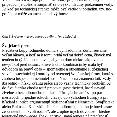
prípadoch je dôležité zaujímať sa o výšku hladiny podzemnej vody.
Aj keď po technickej stránke môže byť všetko v poriadku, tzv. no-
go faktor môže znamenať bodavý hmyz.
Obr. 3
Švédsko – drevodom so zdvihnutými základmi
Švajčiarsky sen
Predstava kúpy rodinného domu s výhľadom na Zürichsee znie
veľmi lákavo, a keď sa k tomu pridá veľmi dobrá cena, človek má
tendenciu rýchlo postupovať, aby mu dom niekto takpovediac
nevyfúkol pred nosom. Práve takáto kombinácia by mala byť
dôvodom na pravý opak – spomalenie a objednanie si dôkladnej
stavebno-technickej kontroly od overenej švajčiarskej firmy, ktorá sa
zaoberá inšpekciou nehnuteľností. Nízka cena znamená totiž vždy
iba jedno – nízku kvalitu práce alebo vážny technický problém. Aj
do Švajčiarska chodia totiž pracovať gastarbeiteri, ktorí stavajú
živelne a bez odborného dohľadu. Títo „fachmani“ sa po pár
mesiacoch, prípadne rokoch, vracajú do východnej Európy a pri
hľadaní si práce argumentujú skúsenosťami z Nemecka, Švajčiarska
alebo Rakúska. Keď vidí ich prácu odborník, tak mu je hneď jasné,
že sa nevrátili „kvôli rodine“, ale z úplne iných dôvodov – biedne
teoretické know-how, špekulantstvo, slabá remeselná precíznosť.