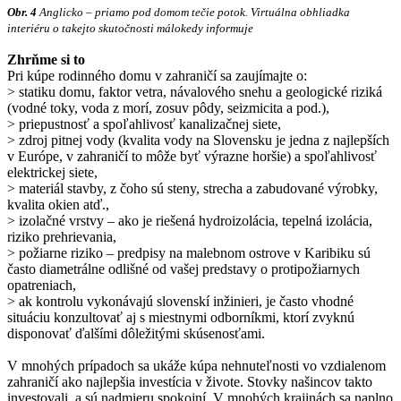
Obr. 4
Anglicko – priamo pod domom tečie potok. Virtuálna obhliadka
interiéru o takejto skutočnosti málokedy informuje
Zhrňme si to
Pri kúpe rodinného domu v zahraničí sa zaujímajte o:
> statiku domu, faktor vetra, návalového snehu a geologické riziká
(vodné toky, voda z morí, zosuv pôdy, seizmicita a pod.),
> priepustnosť a spoľahlivosť kanalizačnej siete,
> zdroj pitnej vody (kvalita vody na Slovensku je jedna z najlepších
v Európe, v zahraničí to môže byť výrazne horšie) a spoľahlivosť
elektrickej siete,
> materiál stavby, z čoho sú steny, strecha a zabudované výrobky,
kvalita okien atď.,
> izolačné vrstvy – ako je riešená hydroizolácia, tepelná izolácia,
riziko prehrievania,
> požiarne riziko – predpisy na malebnom ostrove v Karibiku sú
často diametrálne odlišné od vašej predstavy o protipožiarnych
opatreniach,
> ak kontrolu vykonávajú slovenskí inžinieri, je často vhodné
situáciu konzultovať aj s miestnymi odborníkmi, ktorí zvyknú
disponovať ďalšími dôležitými skúsenosťami.
V mnohých prípadoch sa ukáže kúpa nehnuteľnosti vo vzdialenom
zahraničí ako najlepšia investícia v živote. Stovky našincov takto
investovali, a sú nadmieru spokojní. V mnohých krajinách sa naplno