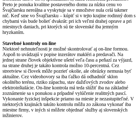
Preto je ponuka kvalitne postaveného domu za nízku cenu vo
Švajčiarsku nereálna a vyskytuje sa v množstve nula celá takmer
nič. Keď sme vo Švajčiarsku – kúpiť si v tejto krajine rodinný dom s
chybami vás bude bolieť dvakrát: pri ich veľmi drahej oprave a pri
miestnych daniach, pri ktorých sú tie slovenské iba jemným
hryzkaním.
Stavebné kontroly on-line
Niektoré nehnuteľnosti je možné skontrolovať aj on-line formou.
Aspoň to uvádzajú v popise inzerátov makléri a predavači. Na
jednej strane človek objektívne ušetrí veľa času a peňazí za výjazd,
na strane druhej je takáto kontrola možno 10-percentná. Cez
streetview si človek môže pozrieť okolie, ale obrázky nemusia byť
aktuálne. Cez videohovory sa iba ťažko dá odhadnúť sklon
okolitého terénu, riziko zápachu, stav dažďových zvodov alebo
elektroinštalácie. On-line kontrola má teda slúžiť iba na základné
zoznámenie sa s ponukou a prípadné vylúčenie realitných pascí.
Vykonanie fyzickej inšpekcie priamo na mieste je nezastupiteľné. V
niektorých krajinách takúto kontrolu môžu zo zákona vykonať iba
miestne firmy, v iných si môžete objednať služby aj slovenských
inžinierov.