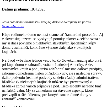
Dátum pridania:
19.4.2023
Tento článok bol s možnosťou verejnej diskusie zverejnený na portáli
Nehnuteľnosti.sk
Kúpa rodinného domu nemusí znamenať štandardnú procedúru. Aj
v slovenskej inzercii sa vyskytujú ponuky takmer z celého sveta a
my si dnes povieme o niektorých stavebných špecifikách kúpy
domu v zahraničí, konkrétne výrazne ďalej ako v okolitých
krajinách.
Na úvod vybavíme jednou vetou to, čo človeku napadne ako prvé:
pri kúpe domu v zahraničí, vrátane Latinskej Ameriky, Ázie,
ostrovných krajín a pod., treba zohľadniť miestne daňové predpisy,
zákonné obmedzenia nielen ohľadom kúpy, ale i následnej správy,
riziko podvodu (realitné podvody sa dejú všade), administratívne
hľadisko (v niektorých krajinách môžete byť preverovaný z
hľadiska zdroja vašich príjmov) a pod. Tieto aspekty neradno brať
na ľahkú váhu. My sa zameriame na stavebné aspekty, ktoré
prekvapili našich klientov, pre ktorých sme rodinné domy v
zahraničí kontrolovali.