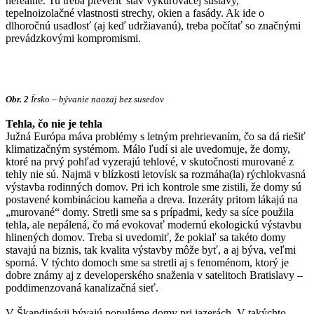
nereálne. Tu treba preveriť stav vykurovacej sústavy,
tepelnoizolačné vlastnosti strechy, okien a fasády. Ak ide o
dlhoročnú usadlosť (aj keď udržiavanú), treba počítať so značnými
prevádzkovými kompromismi.
Obr. 2
Írsko – bývanie naozaj bez susedov
Tehla, čo nie je tehla
Južná Európa máva problémy s letným prehrievaním, čo sa dá riešiť
klimatizačným systémom. Málo ľudí si ale uvedomuje, že domy,
ktoré na prvý pohľad vyzerajú tehlové, v skutočnosti murované z
tehly nie sú. Najmä v blízkosti letovísk sa rozmáha(la) rýchlokvasná
výstavba rodinných domov. Pri ich kontrole sme zistili, že domy sú
postavené kombináciou kameňa a dreva. Inzeráty pritom lákajú na
„murované“ domy. Stretli sme sa s prípadmi, kedy sa síce použila
tehla, ale nepálená, čo má evokovať modernú ekologickú výstavbu
hlinených domov. Treba si uvedomiť, že pokiaľ sa takéto domy
stavajú na biznis, tak kvalita výstavby môže byť, a aj býva, veľmi
sporná. V týchto domoch sme sa stretli aj s fenoménom, ktorý je
dobre známy aj z developerského snaženia v satelitoch Bratislavy –
poddimenzovaná kanalizačná sieť.
V Škandinávii bývajú populárne domy pri jazerách. V takýchto