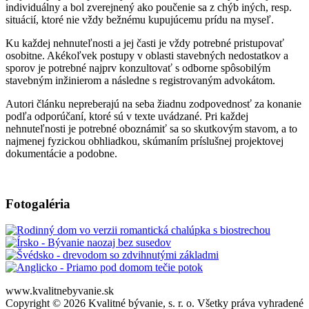
individuálny a bol zverejnený ako poučenie sa z chýb iných, resp.
situácií, ktoré nie vždy bežnému kupujúcemu prídu na myseľ.
Ku každej nehnuteľnosti a jej časti je vždy potrebné pristupovať
osobitne. Akékoľvek postupy v oblasti stavebných nedostatkov a
sporov je potrebné najprv konzultovať s odborne spôsobilým
stavebným inžinierom a následne s registrovaným advokátom.
Autori článku nepreberajú na seba žiadnu zodpovednosť za konanie
podľa odporúčaní, ktoré sú v texte uvádzané. Pri každej
nehnuteľnosti je potrebné oboznámiť sa so skutkovým stavom, a to
najmenej fyzickou obhliadkou, skúmaním príslušnej projektovej
dokumentácie a podobne.
Fotogaléria
www.kvalitnebyvanie.sk
Copyright © 2026 Kvalitné bývanie, s. r. o. Všetky práva vyhradené