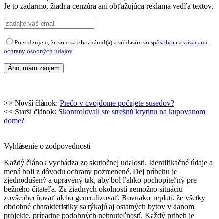
Je to zadarmo, žiadna cenzúra ani obťažujúca reklama vedľa textov.
Potvrdzujem, že som sa oboznámil(a) a súhlasím so
spôsobom a zásadami
ochrany osobných údajov
>> Novší článok:
Prečo v dvojdome počujete susedov?
<< Starší článok:
Skontrolovali ste strešnú krytinu na kupovanom
dome?
Vyhlásenie o zodpovednosti
Každý článok vychádza zo skutočnej udalosti. Identifikačné údaje a
mená boli z dôvodu ochrany pozmenené. Dej príbehu je
zjednodušený a upravený tak, aby bol ľahko pochopiteľný pre
bežného čitateľa. Za žiadnych okolností nemožno situáciu
zovšeobecňovať alebo generalizovať. Rovnako neplatí, že všetky
obdobné charakteristiky sa týkajú aj ostatných bytov v danom
projekte, prípadne podobných nehnuteľností. Každý príbeh je