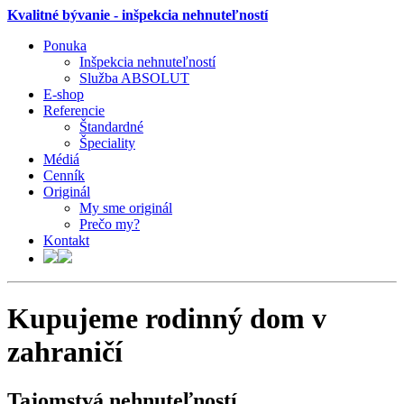
Kvalitné bývanie - inšpekcia nehnuteľností
Ponuka
Inšpekcia nehnuteľností
Služba ABSOLUT
E-shop
Referencie
Štandardné
Špeciality
Médiá
Cenník
Originál
My sme originál
Prečo my?
Kontakt
Kupujeme rodinný dom v
zahraničí
Tajomstvá nehnuteľností