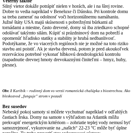
Veterný faktor
Silný vietor dokáže potrápiť nielen v horách, ale i na šírej rovine.
Dobre to vedia napríklad v Beneluxe či Dánsku. Pri kontrole domu
sa treba zamerať na odolnosť voči horizontálnemu namáhaniu.
Južné štáty USA majú skúsenosti s pobrežnými búrkami až
tornádami a miestne, často drevené, domy sú iba zriedkavo schopné
odolávať takýmto silám. Kúpiť si prázdninový dom na pobreží a
opomenúť hľadisko statiky a stability je hrubá nedbanlivosť.
Podotýkame, že vo viacerých regiónoch nie je možné na toto riziko
stavbu ani poistiť. Ak je stavba drevená, potom je pred akoukoľvek
rezerváciou potrebné vykonať hĺbkovú dendrologickú kontrolu
(napadnutie drevnej hmoty drevokaznými činiteľmi – hmyz, huby,
plesne).
Obr. 1
Karibik – rodinný dom vo verzii romantická chalúpka s biostrechou. Ako
bleskozvod „funguje“ strom v pozadí
Bez susedov
Nebeský pokoj samoty si môžete vychutnať napríklad v odľahlých
častiach Írska. Domy na samote s výhľadom na Atlantik môžu
prekvapiť energetickým kritériom – zohriatie teplej vody nemusí byť
samozrejmosť, vykurovanie na „našich“ 22-23 °C môže byť úplne