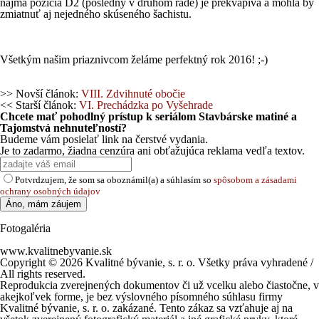
najmä pozícia D2 (posledný v druhom rade) je prekvapivá a mohla by
zmiatnuť aj nejedného skúseného šachistu.
Všetkým našim priaznivcom želáme perfektný rok 2016! ;-)
>> Novší článok:
VIII. Zdvihnuté obočie
<< Starší článok:
VI. Prechádzka po Vyšehrade
Chcete mať pohodlný prístup k seriálom Stavbárske matiné a
Tajomstvá nehnuteľností?
Budeme vám posielať link na čerstvé vydania.
Je to zadarmo, žiadna cenzúra ani obťažujúca reklama vedľa textov.
Potvrdzujem, že som sa oboznámil(a) a súhlasím so
spôsobom a zásadami
ochrany osobných údajov
Fotogaléria
www.kvalitnebyvanie.sk
Copyright © 2026 Kvalitné bývanie, s. r. o. Všetky práva vyhradené /
All rights reserved.
Reprodukcia zverejnených dokumentov či už vcelku alebo čiastočne, v
akejkoľvek forme, je bez výslovného písomného súhlasu firmy
Kvalitné bývanie, s. r. o. zakázané. Tento zákaz sa vzťahuje aj na