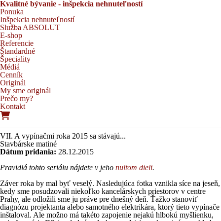
Kvalitné bývanie - inšpekcia nehnuteľností
Ponuka
Inšpekcia nehnuteľností
Služba ABSOLUT
E-shop
Referencie
Štandardné
Špeciality
Médiá
Cenník
Originál
My sme originál
Prečo my?
Kontakt
VII. A vypínačmi roka 2015 sa stávajú...
Stavbárske matiné
Dátum pridania:
28.12.2015
Pravidlá tohto seriálu nájdete v jeho
nultom dieli
.
Záver roka by mal byť veselý. Nasledujúca fotka vznikla síce na jeseň,
kedy sme posudzovali niekoľko kancelárskych priestorov v centre
Prahy, ale odložili sme ju práve pre dnešný deň. Ťažko stanoviť
diagnózu projektanta alebo samotného elektrikára, ktorý tieto vypínače
inštaloval. Ale možno má takéto zapojenie nejakú hlbokú myšlienku,