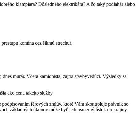
 dobrého klampiara? Dôsledného elektrikára? A čo taký podlahár alebo
ie prestupu komína cez šikmú strechu),
 dnes murár. Včera kamionista, zajtra stavbyvedúci. Výsledky sa
šia ako cena takejto služby.
e podpisovaním férových zmlúv, ktoré Vám skontroluje právnik so
 dvoch základných úkonov môže byť jednosmerný lístok do krajiny