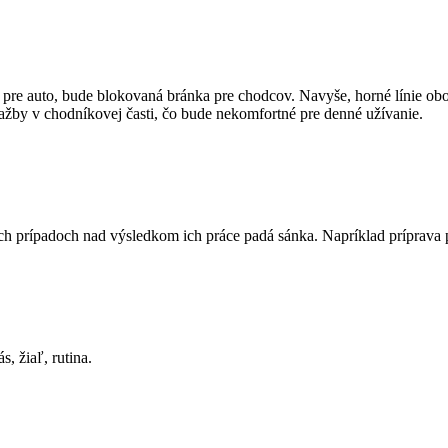
pre auto, bude blokovaná bránka pre chodcov. Navyše, horné línie oboc
ažby v chodníkovej časti, čo bude nekomfortné pre denné užívanie.
orých prípadoch nad výsledkom ich práce padá sánka. Napríklad príprava
, žiaľ, rutina.