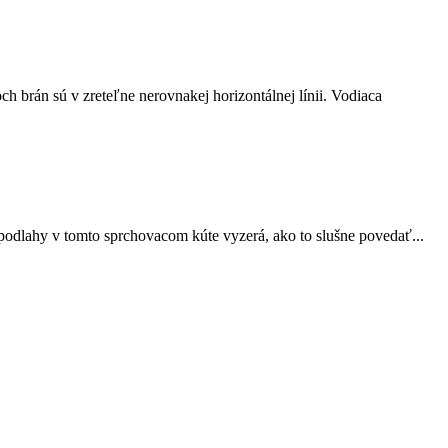
h brán sú v zreteľne nerovnakej horizontálnej línii. Vodiaca
 podlahy v tomto sprchovacom kúte vyzerá, ako to slušne povedať...