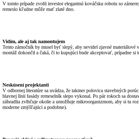
V tomto prípade zvolil investor elegantnú kováčsku robotu so zámerný
remeslo kľudne môže mať zlaté dno.
Vidím, ale aj tak namontujem
Tento zámočník by musel byť slepý, aby nevidel zjavné materiálové va
montáž dokončil a čaká, či to kupujúci bude akceptovať, prípadne si 
Neskúsení projektanti
V odbornej literatúre sa uvádza, že takmer polovica stavebných porúc
hlavnej línii fasády remeselník slepo vykonal. Po pár rokoch sa dos
zábradlia zvlhčuje okolie a umožňuje mikroorganizmom, aby si tu rozbeh
moderne zmýšľajúci a podobne).