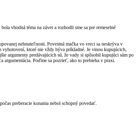
y bola vhodná téma na záver a rozhodli sme sa pre remeselné
kupovanej nehnuteľnosti. Povestná mačka vo vreci sa neskrýva v
 vyhotovení, ktoré nie vždy býva príkladné. Je vinou kupujúcich,
jšie argumenty predávajúcich sú, že vady si spôsobil kupujúci sám po
ca argumentácia. Poďme sa pozrieť, ako to prebieha v praxi.
 počas preberacie konania nebol schopný povedať.