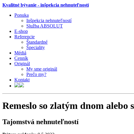
Kvalitné bývanie - inšpekcia nehnuteľností
Ponuka
Inšpekcia nehnuteľností
Služba ABSOLUT
E-shop
Referencie
Štandardné
Špeciality
Médiá
Cenník
Originál
My sme originál
Prečo my?
Kontakt
Remeslo so zlatým dnom alebo s
Tajomstvá nehnuteľností