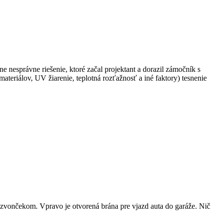
e nesprávne riešenie, ktoré začal projektant a dorazil zámočník s
eriálov, UV žiarenie, teplotná rozťažnosť a iné faktory) tesnenie
 zvončekom. Vpravo je otvorená brána pre vjazd auta do garáže. Nič