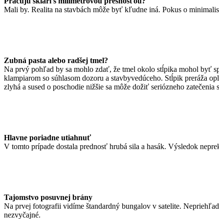
Pracujú sklári s milimetrovou presnosťou?
Mali by. Realita na stavbách môže byť kľudne iná. Pokus o minimalisti
Zubná pasta alebo radšej tmel?
Na prvý pohľad by sa mohlo zdať, že tmel okolo stĺpika mohol byť spra
klampiarom so súhlasom dozoru a stavbyvedúceho. Stĺpik preráža ople
zlyhá a sused o poschodie nižšie sa môže dožiť seriózneho zatečenia s
Hlavne poriadne utiahnuť
V tomto prípade dostala prednosť hrubá sila a hasák. Výsledok nepre
Tajomstvo posuvnej brány
Na prvej fotografii vidíme štandardný bungalov v satelite. Neprieh
nezvyčajné.