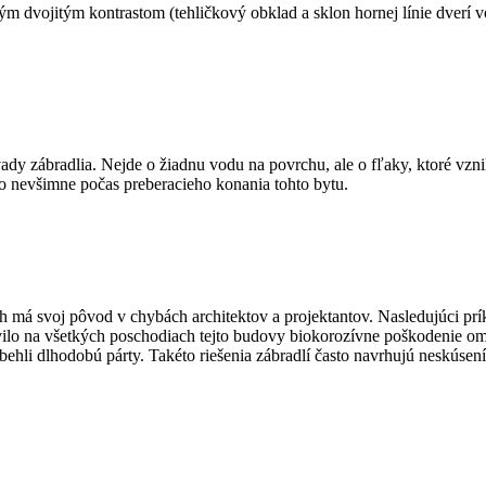
m dvojitým kontrastom (tehličkový obklad a sklon hornej línie dverí v
dy zábradlia. Nejde o žiadnu vodu na povrchu, ale o fľaky, ktoré vznik
to nevšimne počas preberacieho konania tohto bytu.
h má svoj pôvod v chybách architektov a projektantov. Nasledujúci príkl
tavilo na všetkých poschodiach tejto budovy biokorozívne poškodenie 
li dlhodobú párty. Takéto riešenia zábradlí často navrhujú neskúsení arc