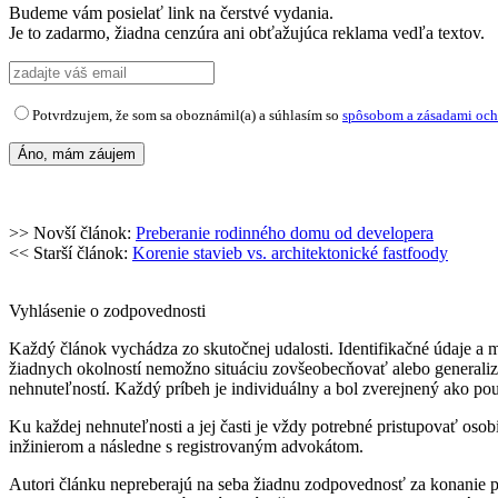
Budeme vám posielať link na čerstvé vydania.
Je to zadarmo, žiadna cenzúra ani obťažujúca reklama vedľa textov.
Potvrdzujem, že som sa oboznámil(a) a súhlasím so
spôsobom a zásadami och
>> Novší článok:
Preberanie rodinného domu od developera
<< Starší článok:
Korenie stavieb vs. architektonické fastfoody
Vyhlásenie o zodpovednosti
Každý článok vychádza zo skutočnej udalosti. Identifikačné údaje a
žiadnych okolností nemožno situáciu zovšeobecňovať alebo generaliz
nehnuteľností. Každý príbeh je individuálny a bol zverejnený ako pou
Ku každej nehnuteľnosti a jej časti je vždy potrebné pristupovať os
inžinierom a následne s registrovaným advokátom.
Autori článku nepreberajú na seba žiadnu zodpovednosť za konanie po