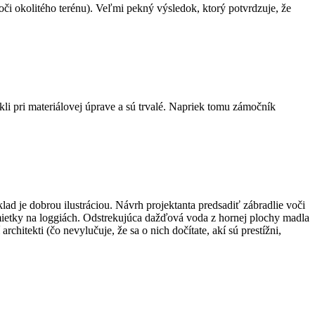
oči okolitého terénu). Veľmi pekný výsledok, ktorý potvrdzuje, že
li pri materiálovej úprave a sú trvalé. Napriek tomu zámočník
ad je dobrou ilustráciou. Návrh projektanta predsadiť zábradlie voči
omietky na loggiách. Odstrekujúca dažďová voda z hornej plochy madla
hitekti (čo nevylučuje, že sa o nich dočítate, akí sú prestížni,