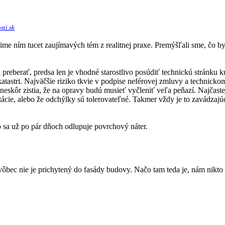
sti.sk
šime ním tucet zaujímavých tém z realitnej praxe. Premýšľali sme, čo b
reberať, predsa len je vhodné starostlivo posúdiť technickú stránku 
astri. Najväčšie riziko tkvie v podpise neférovej zmluvy a technickom
neskôr zistia, že na opravy budú musieť vyčleniť veľa peňazí. Najčaste
ácie, alebo že odchýlky sú tolerovateľné. Takmer vždy je to zavádzajú
ho sa už po pár dňoch odlupuje povrchový náter.
ôbec nie je prichytený do fasády budovy. Načo tam teda je, nám nikto