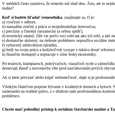
V médiách často zaznieva, že remeslo má zlaté dno. Áno, ale to nepl
maliar?
Keď si budete hľadať remeselníka
, zaujímajte sa, či je:
a) vyučený v odbore,
b) manuálne zručný a prácu si nezjednodušuje lenivosťou,
c) precízny a čistotný (nezanechá za sebou spúšť),
d) teoretický zdatný, čiže vie prečo veci robí tak ako ich robí, a ak
e) dostatočne skúsený, na riešenie problémov nepoužíva sociálne siete
f) vybavený adekvátnym náradím,
g) hrdý na svoju prácu a kedykoľvek vysype z rukáva desať referencií,
h) finančne dostupný a nepracuje v zóne šedej ekonomiky.
Pri tesároch, klampiaroch, pokrývačoch, viazačoch ocele a zámočník
dostavujú ihneď a novostavby ešte pred nasťahovaním prvých obyvate
Ak si idete prevziať alebo kúpiť nehnuteľnosť, dajte si ju profesion
Všetkým čitateľom prajeme bývanie v kvalitných domoch a bytoch. N
zameraním na realitné právo, a v druhom rade profesionálnou kontro
problémov.
Chcete mať pohodlný prístup k seriálom Stavbárske matiné a T