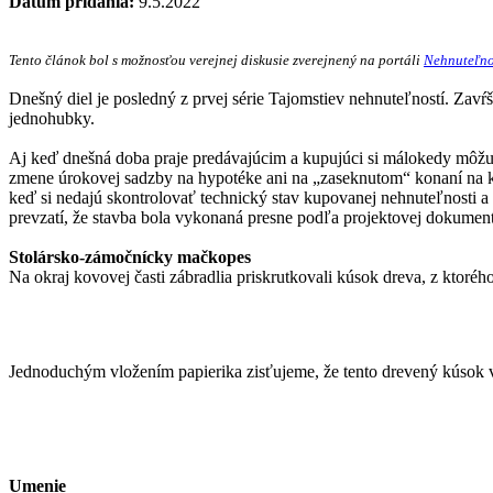
Dátum pridania:
9.5.2022
Tento článok bol s možnosťou verejnej diskusie zverejnený na portáli
Nehnuteľno
Dnešný diel je posledný z prvej série Tajomstiev nehnuteľností. Zavŕ
jednohubky.
Aj keď dnešná doba praje predávajúcim a kupujúci si málokedy môžu p
zmene úrokovej sadzby na hypotéke ani na „zaseknutom“ konaní na kat
keď si nedajú skontrolovať technický stav kupovanej nehnuteľnosti a 
prevzatí, že stavba bola vykonaná presne podľa projektovej dokument
Stolársko-zámočnícky mačkopes
Na okraj kovovej časti zábradlia priskrutkovali kúsok dreva, z ktoré
Jednoduchým vložením papierika zisťujeme, že tento drevený kúsok v
Umenie