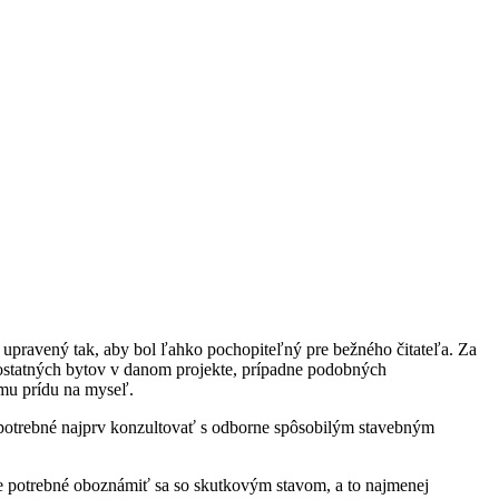
 upravený tak, aby bol ľahko pochopiteľný pre bežného čitateľa. Za
 ostatných bytov v danom projekte, prípadne podobných
emu prídu na myseľ.
e potrebné najprv konzultovať s odborne spôsobilým stavebným
je potrebné oboznámiť sa so skutkovým stavom, a to najmenej