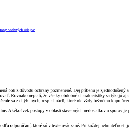
rany osobných údajov
 mená boli z dôvodu ochrany pozmenené. Dej príbehu je zjednodušený a
ovať. Rovnako neplatí, že všetky obdobné charakteristiky sa týkajú aj
čenie sa z chýb iných, resp. situácií, ktoré nie vždy bežnému kupujúc
obitne. Akékoľvek postupy v oblasti stavebných nedostatkov a sporov j
dľa odporúčaní, ktoré sú v texte uvádzané. Pri každej nehnuteľnosti 