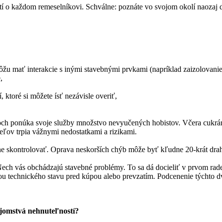
atí o každom remeselníkovi. Schválne: poznáte vo svojom okolí naozaj
é môžu mať interakcie s inými stavebnými prvkami (napríklad zaizolovan
,
 ktoré si môžete ísť nezávisle overiť,
och ponúka svoje služby množstvo nevyučených hobistov. Včera cukrár,
ľov trpia vážnymi nedostatkami a rizikami.
álne skontrolovať. Oprava neskorších chýb môže byť kľudne 20-krát drah
ech vás obchádzajú stavebné problémy. To sa dá docieliť v prvom rad
lou technického stavu pred kúpou alebo prevzatím. Podcenenie týchto
ajomstvá nehnuteľností?