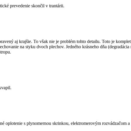
cké prevedenie skončil v trantárii.
vený aj krajšie. To však nie je problém tohto detailu. Toto je kompletn
chovanie na styku dvoch plechov. Jedného krásneho dňa (degradácia mat
tropu.
kvapil.
ľadné oplotenie s plynomernou skrinkou, elektromerovým rozvádzačom a