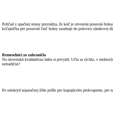
Pohľad z opačnej strany prezrádza, že keď je otvorená posuvná brána 
koľajnička pre posuvnú časť brány zasahuje do polovice zámkovej dl
Remeselníci zo zahraničia
Na slovenskú kvalitatívnu latku si privykli. Učia sa rýchlo, v niekt
netradične?
Po odokrytí separačnej fólie prišlo pre kupujúceho prekvapenie, pre nás