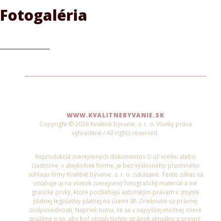
Fotogaléria
WWW.KVALITNEBYVANIE.SK
Copyright © 2026 Kvalitné bývanie, s. r. o. Všetky práva
vyhradené / All rights reserved.
Reprodukcia zverejnených dokumentov či už vcelku alebo
čiastočne, v akejkoľvek forme, je bez výslovného písomného
súhlasu firmy Kvalitné bývanie, s. r. o. zakázané. Tento zákaz sa
vzťahuje aj na všetok zverejnený fotografický materiál a iné
grafické prvky, ktoré podliehajú autorským právam v zmysle
platnej legislatívy platnej na území SR. Zrieknutie sa právnej
zodpovednosti: Napriek tomu, že sa v najvyššej možnej miere
snažíme o to, aby bol obsah týchto stránok aktuálny a presný,