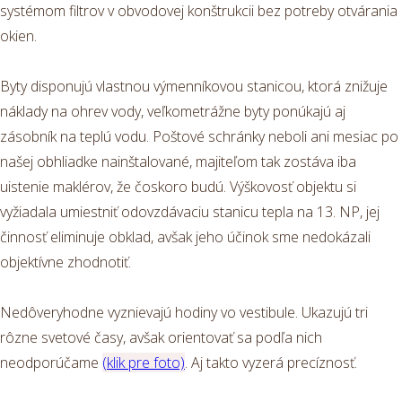
systémom filtrov v obvodovej konštrukcii bez potreby otvárania
okien.
Byty disponujú vlastnou výmenníkovou stanicou, ktorá znižuje
náklady na ohrev vody, veľkometrážne byty ponúkajú aj
zásobník na teplú vodu. Poštové schránky neboli ani mesiac po
našej obhliadke nainštalované, majiteľom tak zostáva iba
uistenie maklérov, že čoskoro budú. Výškovosť objektu si
vyžiadala umiestniť odovzdávaciu stanicu tepla na 13. NP, jej
činnosť eliminuje obklad, avšak jeho účinok sme nedokázali
objektívne zhodnotiť.
Nedôveryhodne vyznievajú hodiny vo vestibule. Ukazujú tri
rôzne svetové časy, avšak orientovať sa podľa nich
neodporúčame
(klik pre foto)
. Aj takto vyzerá precíznosť.