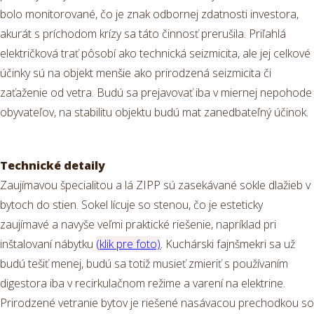
bolo monitorované, čo je znak odbornej zdatnosti investora,
akurát s príchodom krízy sa táto činnosť prerušila. Priľahlá
električková trať pôsobí ako technická seizmicita, ale jej celkové
účinky sú na objekt menšie ako prirodzená seizmicita či
zaťaženie od vetra. Budú sa prejavovať iba v miernej nepohode
obyvateľov, na stabilitu objektu budú mat zanedbateľný účinok.
Technické detaily
Zaujímavou špecialitou a lá ZIPP sú zasekávané sokle dlažieb v
bytoch do stien. Sokel lícuje so stenou, čo je esteticky
zaujímavé a navyše veľmi praktické riešenie, napríklad pri
inštalovaní nábytku
(klik pre foto)
. Kuchárski fajnšmekri sa už
budú tešiť menej, budú sa totiž musieť zmieriť s používaním
digestora iba v recirkulačnom režime a varení na elektrine.
Prirodzené vetranie bytov je riešené nasávacou prechodkou so