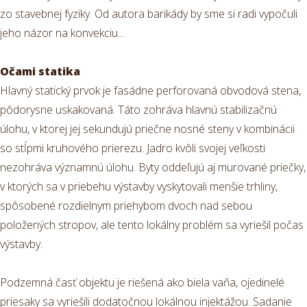
zo stavebnej fyziky. Od autora barikády by sme si radi vypočuli
jeho názor na konvekciu...
Očami statika
Hlavný statický prvok je fasádne perforovaná obvodová stena,
pôdorysne uskakovaná. Táto zohráva hlavnú stabilizačnú
úlohu, v ktorej jej sekundujú priečne nosné steny v kombinácii
so stĺpmi kruhového prierezu. Jadro kvôli svojej veľkosti
nezohráva významnú úlohu. Byty oddeľujú aj murované priečky,
v ktorých sa v priebehu výstavby vyskytovali menšie trhliny,
spôsobené rozdielnym priehybom dvoch nad sebou
položených stropov, ale tento lokálny problém sa vyriešil počas
výstavby.
Podzemná časť objektu je riešená ako biela vaňa, ojedinelé
priesaky sa vyriešili dodatočnou lokálnou injektážou. Sadanie