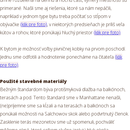
umne rozdelená na dennú a nočnú časť, výmery miestností sú
primerané. Našli sme aj riešenia, ktoré sa nám nepáčili,
napríklad v jednom type bytu treba počítať so stĺpom v
obývačke
(klik pre foto)
, v niektorých predsieňach je príliš veľa
kútov a rohov, ktoré ponúkajú hluchý priestor
(klik pre foto)
.
K bytom je možnosť voľby pivničnej kobky na prvom poschodí.
Jednu sme odfotili a hodnotenie ponecháme na čitateľa
(klik
pre foto)
.
Použité stavebné materiály
Bežným štandardom býva protišmyková dlažba na balkónoch,
terasách a pod. Tento štandard sme v Manhattane nenašli,
(ne)príjemne sme sa kĺzali a na terasách a balkónoch sa
ponúkali možnosti na Salchowov skok alebo podvrtnutý členok.
Zasklenie terás mezonetov sme už spomenuli, pochváliť