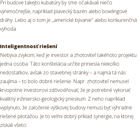
Pri budove takejto kubatúry by sme očakávali niečo
výnimočnejšie, napríklad plavecký bazén alebo bowlingové
dráhy. Lebo aj o tom je „americké bývanie“ alebo konkurenčná
výhoda.
Inteligentnosť riešení
Nebýva zvykom, keď je investor a zhotoviteľ takéhoto projektu
jedna osoba. Táto konštelácia určite priniesla niekoľko
nedostatkov, avšak zo stavebnej stránky – a najmä tá nás
zaujíma – to bolo dobré riešenie. Napr. zhotoviteľ nemusel
krvopotne investorovi zdôvodňovať, že je potrebné vykonať
kvalitný inžiniersko-geologický prieskum. Z neho napríklad
vyplynulo, že založenie výškovej budovy nemusí byť výhradne
riešené pilotážou. Je to veľmi dobrý príklad synergie, na ktorej
získali všetci.