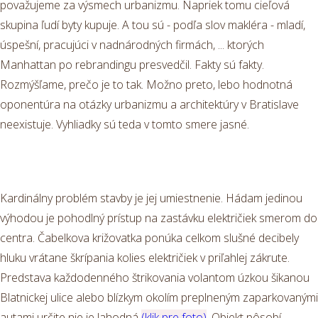
považujeme za výsmech urbanizmu. Napriek tomu cieľová
skupina ľudí byty kupuje. A tou sú - podľa slov makléra - mladí,
úspešní, pracujúci v nadnárodných firmách, ... ktorých
Manhattan po rebrandingu presvedčil. Fakty sú fakty.
Rozmýšľame, prečo je to tak. Možno preto, lebo hodnotná
oponentúra na otázky urbanizmu a architektúry v Bratislave
neexistuje. Vyhliadky sú teda v tomto smere jasné.
Kardinálny problém stavby je jej umiestnenie. Hádam jedinou
výhodou je pohodlný prístup na zastávku električiek smerom do
centra. Čabelkova križovatka ponúka celkom slušné decibely
hluku vrátane škrípania kolies električiek v priľahlej zákrute.
Predstava každodenného štrikovania volantom úzkou šikanou
Blatnickej ulice alebo blízkym okolím preplneným zaparkovanými
autami určite nie je lahodná
(klik pre foto)
. Objekt pôsobí