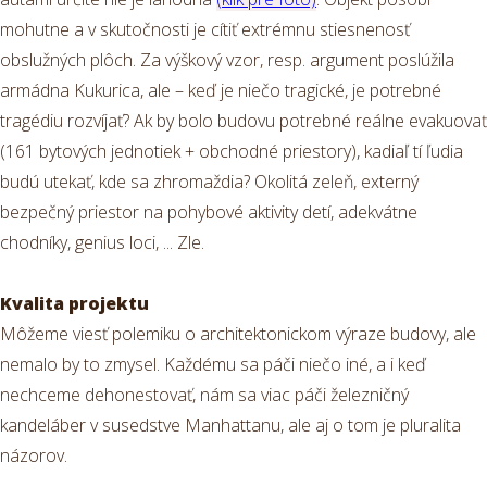
mohutne a v skutočnosti je cítiť extrémnu stiesnenosť
obslužných plôch. Za výškový vzor, resp. argument poslúžila
armádna Kukurica, ale – keď je niečo tragické, je potrebné
tragédiu rozvíjať? Ak by bolo budovu potrebné reálne evakuovať
(161 bytových jednotiek + obchodné priestory), kadiaľ tí ľudia
budú utekať, kde sa zhromaždia? Okolitá zeleň, externý
bezpečný priestor na pohybové aktivity detí, adekvátne
chodníky, genius loci, ... Zle.
Kvalita projektu
Môžeme viesť polemiku o architektonickom výraze budovy, ale
nemalo by to zmysel. Každému sa páči niečo iné, a i keď
nechceme dehonestovať, nám sa viac páči železničný
kandeláber v susedstve Manhattanu, ale aj o tom je pluralita
názorov.