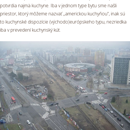
potvrdia najmä kuchyne. Iba v jednom type bytu sme našli
priestor, ktorý môžeme nazvať „americkou kuchyňou“, inak sú
to kuchynské dispozície (východo)európskeho typu, nezriedka
iba v prevedení kuchynský kút.