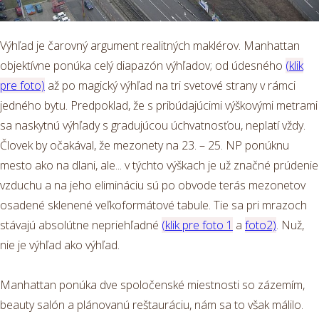
Výhľad je čarovný argument realitných maklérov. Manhattan
objektívne ponúka celý diapazón výhľadov; od údesného
(klik
pre foto)
až po magický výhľad na tri svetové strany v rámci
jedného bytu. Predpoklad, že s pribúdajúcimi výškovými metrami
sa naskytnú výhľady s gradujúcou úchvatnosťou, neplatí vždy.
Človek by očakával, že mezonety na 23. – 25. NP ponúknu
mesto ako na dlani, ale... v týchto výškach je už značné prúdenie
vzduchu a na jeho elimináciu sú po obvode terás mezonetov
osadené sklenené veľkoformátové tabule. Tie sa pri mrazoch
stávajú absolútne nepriehľadné
(klik pre foto 1
a
foto2)
. Nuž,
nie je výhľad ako výhľad.
Manhattan ponúka dve spoločenské miestnosti so zázemím,
beauty salón a plánovanú reštauráciu, nám sa to však málilo.