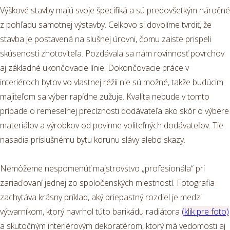
Výškové stavby majú svoje špecifiká a sú predovšetkým náročné
z pohľadu samotnej výstavby. Celkovo si dovolíme tvrdiť, že
stavba je postavená na slušnej úrovni, čomu zaiste prispeli
skúsenosti zhotoviteľa. Pozdávala sa nám rovinnosť povrchov
aj základné ukončovacie línie. Dokončovacie práce v
interiéroch bytov vo vlastnej réžii nie sú možné, takže budúcim
majiteľom sa výber rapídne zužuje. Kvalita nebude v tomto
prípade o remeselnej precíznosti dodávateľa ako skôr o výbere
materiálov a výrobkov od povinne voliteľných dodávateľov. Tie
nasadia príslušnému bytu korunu slávy alebo skazy.
Nemôžeme nespomenúť majstrovstvo „profesionála“ pri
zariaďovaní jednej zo spoločenských miestností. Fotografia
zachytáva krásny príklad, aký priepastný rozdiel je medzi
výtvarníkom, ktorý navrhol túto barikádu radiátora
(klik pre foto)
a skutočným interiérovým dekoratérom, ktorý má vedomosti aj