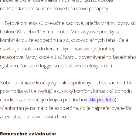
môžeme okná, ktoré celkom slušne izolujú hluk okolia,
nadštandardom sú interiérové terazzové parapety.
Bytové omietky sú prevažne sadrové, priečky v rámci bytov sú
tehlové 80 alebo 115 mm hrubé. Medzibytové priečky sú
kombináciou železobetónu a zvukovo-izolačných tehál. Celá
stavba je obalená do keramických tvaroviek jednotnej
terakotovej farby, ktoré sú súčasťou odvetrávaného fasádneho
systému. Niektoré loggie sú zasklené (oceľový profil).
Koberce tlmiace kročajový hluk v spoločných chodbách od 14.
poschodia vyššie zvyšujú akustický komfort, klimatickú pohodu
chodieb zabezpečuje dvojica prieduchov
(klik pre foto)
.
Manhattan je najmä o železobetóne, čo je najpreferovanejšia
alternatíva na slovenskom trhu.
Remeselné zvládnutie