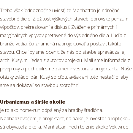
Treba však jednoznačne uviesť, že Manhattan je náročné
stavebné dielo. Zložitosť výškových stavieb, obrovské penzum
výpočtov, prekresľovaní a diskusií. Zváženie primárnych i
marginálnych vplyvov pretavené do výsledného diela. Ľudia z
branže vedia, čo znamená naprojektovať a postaviť takúto
stavbu. Chceli by sme oceniť, že nás po stavbe sprevádzal aj
arch. Kusý, ml. jeden z autorov projektu. Mali sme informácie z
prvej ruky a pochopili sme zámer investora a projektanta. Naše
otázky zvládol pán Kusý so cťou, avšak ani toto nestačilo, aby
sme sa dokázali so stavbou stotožniť.
Urbanizmus a širšie okolie
Je to ako home-run odpálený za hradby štadióna.
Nadhadzovačom je projektant, na pálke je investor a loptičkou
sú obyvatelia okolia. Manhattan, nech to znie akokoľvek tvrdo,