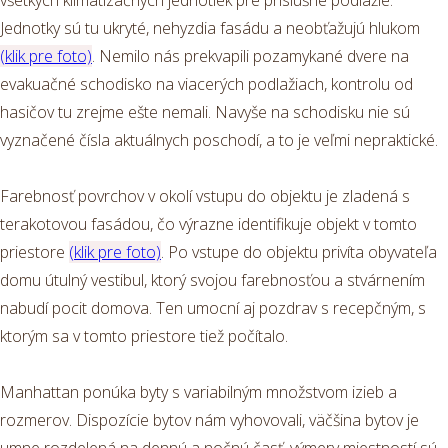
všetkých klimatizačných jednotiek pre príslušné podlažie.
Jednotky sú tu ukryté, nehyzdia fasádu a neobťažujú hlukom
(klik pre foto)
. Nemilo nás prekvapili pozamykané dvere na
evakuačné schodisko na viacerých podlažiach, kontrolu od
hasičov tu zrejme ešte nemali. Navyše na schodisku nie sú
vyznačené čísla aktuálnych poschodí, a to je veľmi nepraktické.
Farebnosť povrchov v okolí vstupu do objektu je zladená s
terakotovou fasádou, čo výrazne identifikuje objekt v tomto
priestore
(klik pre foto)
. Po vstupe do objektu privíta obyvateľa
domu útulný vestibul, ktorý svojou farebnosťou a stvárnením
nabudí pocit domova. Ten umocní aj pozdrav s recepčným, s
ktorým sa v tomto priestore tiež počítalo.
Manhattan ponúka byty s variabilným množstvom izieb a
rozmerov. Dispozície bytov nám vyhovovali, väčšina bytov je