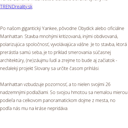
TRENDreality.sk
.
Po našom gigantický Yankee, pôvodne Obydick alebo oficiálne
Manhattan. Stavba mnohými kritizovaná, inými obdivovaná,
polarizujúca spoločnosť, vyvolávajúca vášne. Je to stavba, ktorá
prerástla samú seba, je to príklad smerovania súčasnej
architektúry, (ne)záujmu ľudí a zrejme to bude aj začiatok -
neďaleký projekt Slovany sa určite časom prihlási.
Manhattan vzbudzuje pozornosť, a to nielen svojimi 26
nadzemnými podlažiami. So svojou hmotou sa nemalou mierou
podieľa na celkovom panoramatickom dojme z mesta, no
podľa nás mu na kráse nepridáva.