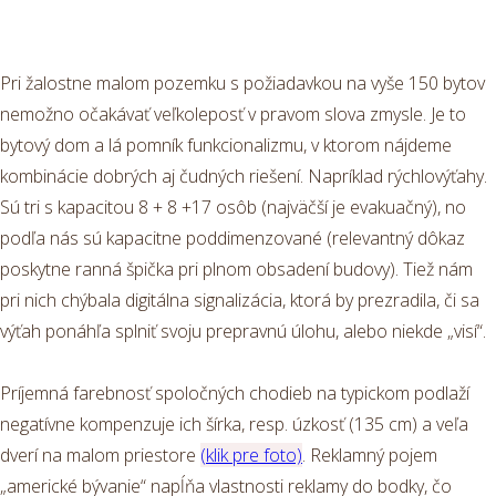
Pri žalostne malom pozemku s požiadavkou na vyše 150 bytov
nemožno očakávať veľkoleposť v pravom slova zmysle. Je to
bytový dom a lá pomník funkcionalizmu, v ktorom nájdeme
kombinácie dobrých aj čudných riešení. Napríklad rýchlovýťahy.
Sú tri s kapacitou 8 + 8 +17 osôb (najväčší je evakuačný), no
podľa nás sú kapacitne poddimenzované (relevantný dôkaz
poskytne ranná špička pri plnom obsadení budovy). Tiež nám
pri nich chýbala digitálna signalizácia, ktorá by prezradila, či sa
výťah ponáhľa splniť svoju prepravnú úlohu, alebo niekde „visí“.
Príjemná farebnosť spoločných chodieb na typickom podlaží
negatívne kompenzuje ich šírka, resp. úzkosť (135 cm) a veľa
dverí na malom priestore
(klik pre foto)
. Reklamný pojem
„americké bývanie“ napĺňa vlastnosti reklamy do bodky, čo